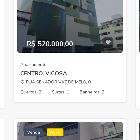
Aluguel
Aluguel
R$ 520.000,00
Apartamento
R$ 2.300,00
R$ 1.250,0
CENTRO, VICOSA
SANTA CLARA, VICOSA
PARAISO, VI
RUA SENADOR VAZ DE MELO, 0
Quartos: 2
Suítes: 1
Banheiros: 2
Venda
Novo