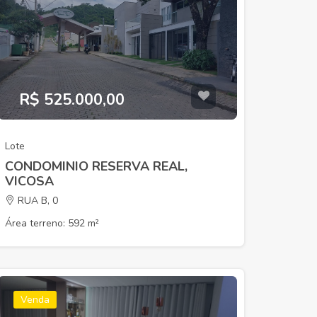
Aluguel
R$ 525.000,00
Lote
0
R$ 1.500,00
CONDOMINIO RESERVA REAL,
COSA
CENTRO, VICOSA
VICOSA
RUA B, 0
Área terreno: 592 m²
Venda