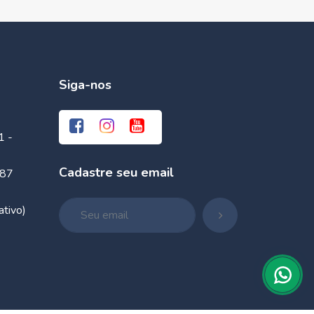
Siga-nos
1 -
Cadastre seu email
087
tivo)