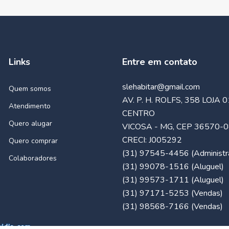
Links
Entre em contato
slehabitar@gmail.com
Quem somos
AV. P. H. ROLFS, 358 LOJA 0
Atendimento
CENTRO
Quero alugar
VICOSA - MG, CEP 36570-
CRECI: J005292
Quero comprar
(31) 97545-4456 (Administra
Colaboradores
(31) 99078-1516 (Aluguel)
(31) 99573-1711 (Aluguel)
(31) 97171-5253 (Vendas)
(31) 98568-7166 (Vendas)