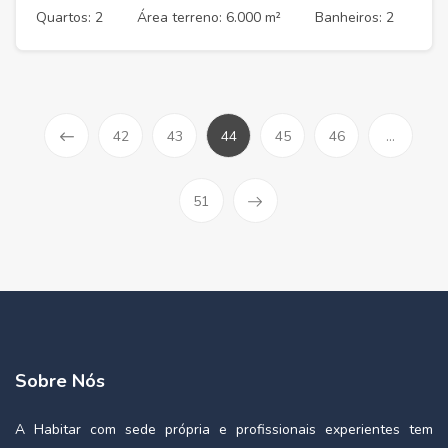
Quartos: 2
Área terreno: 6.000 m²
Banheiros: 2
42
43
44
45
46
...
51
Sobre Nós
A Habitar com sede própria e profissionais experientes tem