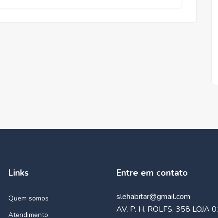
Links
Entre em contato
slehabitar@gmail.com
Quem somos
AV. P. H. ROLFS, 358 LOJA 0
Atendimento