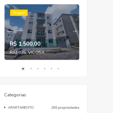
Aluguel
Aluguel
R$ 1.500,00
R$ 2.300
RAMOS, VICOSA
SANTA CLA
Categorias
APARTAMENTO
265 propriedades