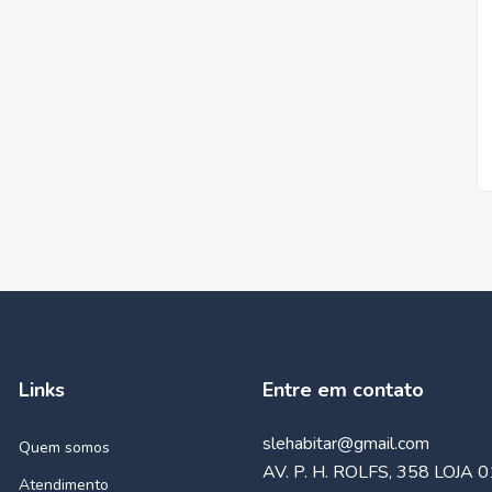
Links
Entre em contato
slehabitar@gmail.com
Quem somos
AV. P. H. ROLFS, 358 LOJA 0
Atendimento