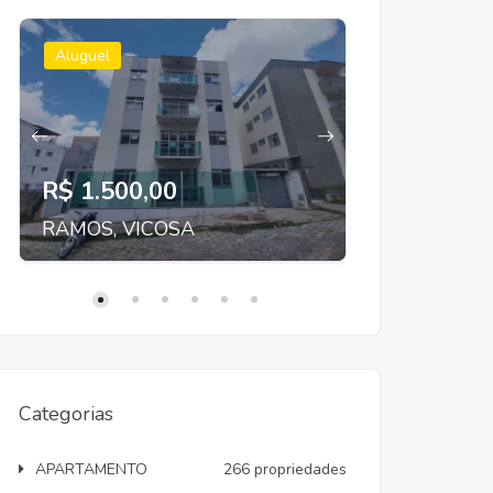
Aluguel
Aluguel
R$ 1.500,00
R$ 2.300
RAMOS, VICOSA
SANTA CLA
Categorias
APARTAMENTO
266 propriedades