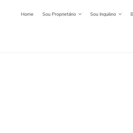
Home
Sou Proprietário
Sou Inquilino
B